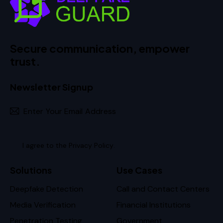
Secure communication, empower
trust.
Newsletter Signup
Subscr
I agree to the
Privacy Policy
.
Solutions
Use Cases
Deepfake Detection
Call and Contact Centers
Media Verification
Financial Institutions
Penetration Testing
Government