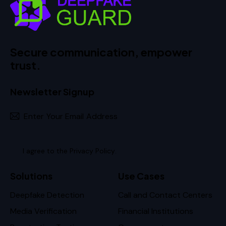
Secure communication, empower
trust.
Newsletter Signup
Subscr
I agree to the
Privacy Policy
.
Solutions
Use Cases
Deepfake Detection
Call and Contact Centers
Media Verification
Financial Institutions